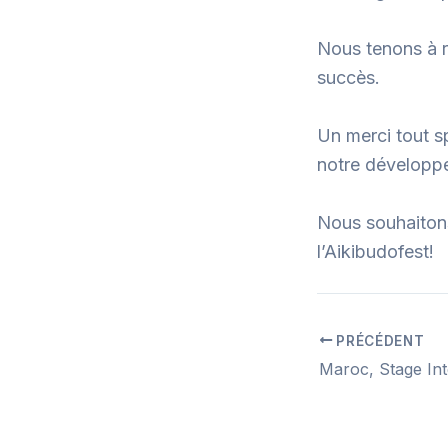
Nous tenons à r
succès.
Un merci tout s
notre développ
Nous souhaitons
l’Aikibudofest!
PRÉCÉDENT
Navigation
des
articles