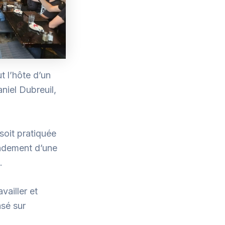
t l’hôte d’un
niel Dubreuil,
soit pratiquée
ondement d’une
.
vailler et
asé sur