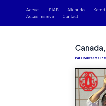
Aller
Accueil
FIAB
Aikibudo
Katori
au
Accès réservé
Contact
contenu
Canada, 
Par
FIABwebm
/
17 