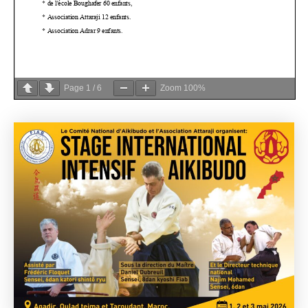
Page
1
/
6
Zoom
100%