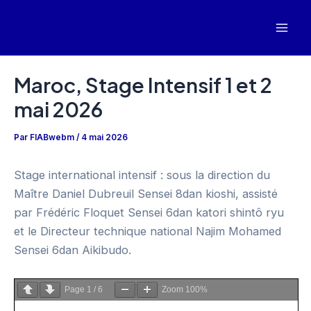
Aller
au
Mai
contenu
Men
Maroc, Stage Intensif 1 et 2
mai 2026
Par
FIABwebm
/
4 mai 2026
Stage international intensif : sous la direction du
Maître Daniel Dubreuil Sensei 8dan kioshi, assisté
par Frédéric Floquet Sensei 6dan katori shintô ryu
et le Directeur technique national Najim Mohamed
Sensei 6dan Aikibudo.
Page
1
/
6
Zoom
100%