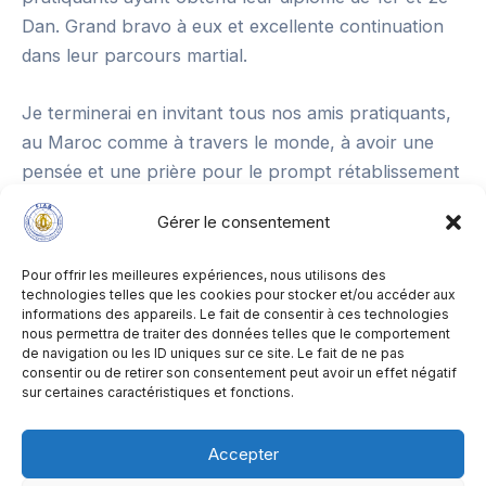
Dan. Grand bravo à eux et excellente continuation
dans leur parcours martial.
Je terminerai en invitant tous nos amis pratiquants,
au Maroc comme à travers le monde, à avoir une
pensée et une prière pour le prompt rétablissement
de notre père à tous et guide dans cette voie
Gérer le consentement
martiale, le fondateur de l’Aikibudo, Maître Alain
Floquet Sensei. Que Dieu le protège.
Pour offrir les meilleures expériences, nous utilisons des
technologies telles que les cookies pour stocker et/ou accéder aux
informations des appareils. Le fait de consentir à ces technologies
Merci à vous tous et salutations fraternelles.
nous permettra de traiter des données telles que le comportement
de navigation ou les ID uniques sur ce site. Le fait de ne pas
consentir ou de retirer son consentement peut avoir un effet négatif
sur certaines caractéristiques et fonctions.
Navigation
PRÉCÉDENT
SUIVANT
des
Accepter
articles
Mentions Legales
&
Politique de cookies
- Copyright ©