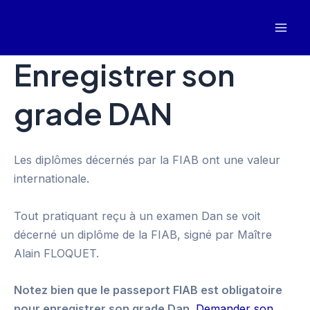
Aller
au
Mai
contenu
Enregistrer son
Men
grade DAN
Les diplômes décernés par la FIAB ont une valeur
internationale.
Tout pratiquant reçu à un examen Dan se voit
décerné un diplôme de la FIAB, signé par Maître
Alain FLOQUET.
Notez bien que le passeport FIAB est obligatoire
pour enregistrer son grade Dan.
Demander son